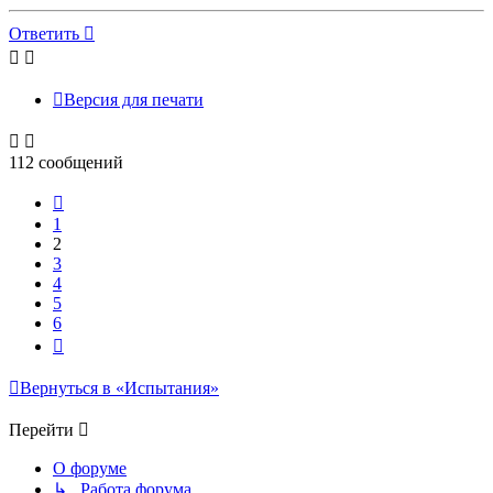
к
началу
Ответить
Версия для печати
112 сообщений
Пред.
1
2
3
4
5
6
След.
Вернуться в «Испытания»
Перейти
О форуме
↳ Работа форума