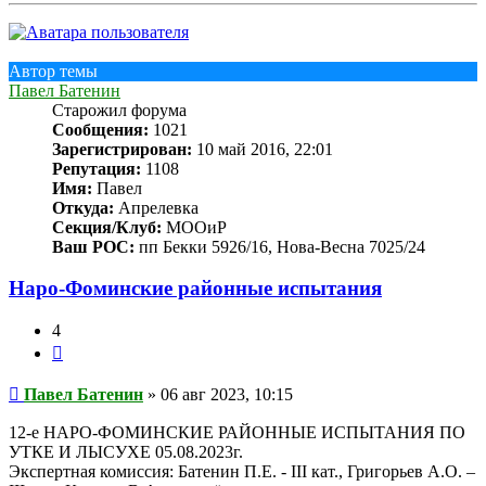
началу
Автор темы
Павел Батенин
Старожил форума
Сообщения:
1021
Зарегистрирован:
10 май 2016, 22:01
Репутация:
1108
Имя:
Павел
Откуда:
Апрелевка
Секция/Клуб:
МООиР
Ваш РОС:
пп Бекки 5926/16, Нова-Весна 7025/24
Наро-Фоминские районные испытания
4
Цитата
Сообщение
Павел Батенин
»
06 авг 2023, 10:15
12-е НАРО-ФОМИНСКИЕ РАЙОННЫЕ ИСПЫТАНИЯ ПО
УТКЕ И ЛЫСУХЕ 05.08.2023г.
Экспертная комиссия: Батенин П.Е. - III кат., Григорьев А.О. –