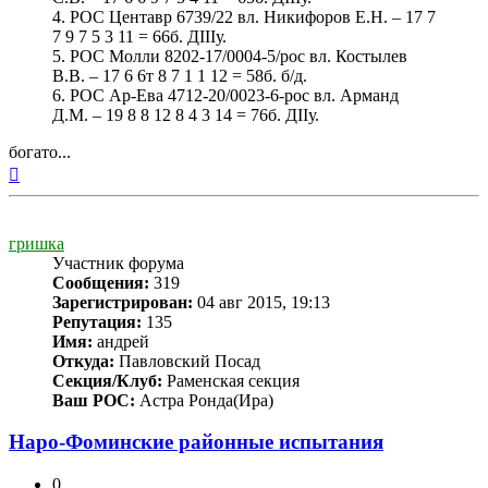
4. РОС Центавр 6739/22 вл. Никифоров Е.Н. – 17 7
7 9 7 5 3 11 = 66б. ДIIIу.
5. РОС Молли 8202-17/0004-5/рос вл. Костылев
В.В. – 17 6 6т 8 7 1 1 12 = 58б. б/д.
6. РОС Ар-Ева 4712-20/0023-6-рос вл. Арманд
Д.М. – 19 8 8 12 8 4 3 14 = 76б. ДIIу.
богато...
Вернуться
к
началу
гришка
Участник форума
Сообщения:
319
Зарегистрирован:
04 авг 2015, 19:13
Репутация:
135
Имя:
андрей
Откуда:
Павловский Посад
Секция/Клуб:
Раменская секция
Ваш РОС:
Астра Ронда(Ира)
Наро-Фоминские районные испытания
0