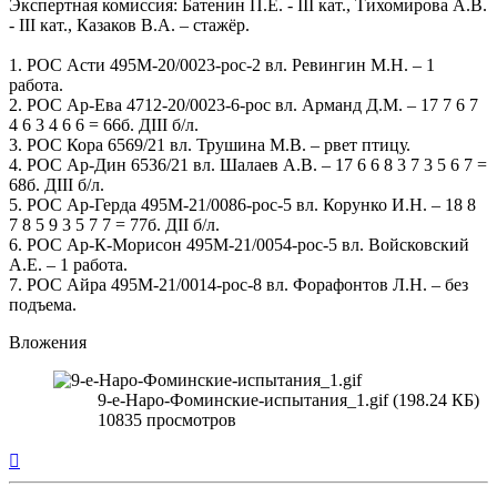
Экспертная комиссия: Батенин П.Е. - III кат., Тихомирова А.В.
- III кат., Казаков В.А. – стажёр.
1. РОС Асти 495М-20/0023-рос-2 вл. Ревингин М.Н. – 1
работа.
2. РОС Ар-Ева 4712-20/0023-6-рос вл. Арманд Д.М. – 17 7 6 7
4 6 3 4 6 6 = 66б. ДIII б/л.
3. РОС Кора 6569/21 вл. Трушина М.В. – рвет птицу.
4. РОС Ар-Дин 6536/21 вл. Шалаев А.В. – 17 6 6 8 3 7 3 5 6 7 =
68б. ДIII б/л.
5. РОС Ар-Герда 495М-21/0086-рос-5 вл. Корунко И.Н. – 18 8
7 8 5 9 3 5 7 7 = 77б. ДII б/л.
6. РОС Ар-К-Морисон 495М-21/0054-рос-5 вл. Войсковский
А.Е. – 1 работа.
7. РОС Айра 495М-21/0014-рос-8 вл. Форафонтов Л.Н. – без
подъема.
Вложения
9-е-Наро-Фоминские-испытания_1.gif (198.24 КБ)
10835 просмотров
Вернуться
к
началу