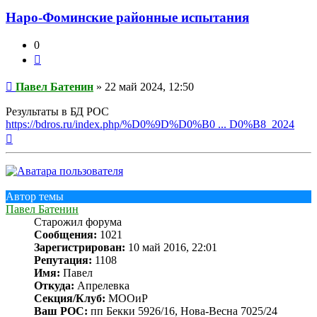
Наро-Фоминские районные испытания
0
Цитата
Сообщение
Павел Батенин
»
22 май 2024, 12:50
Результаты в БД РОС
https://bdros.ru/index.php/%D0%9D%D0%B0 ... D0%B8_2024
Вернуться
к
началу
Автор темы
Павел Батенин
Старожил форума
Сообщения:
1021
Зарегистрирован:
10 май 2016, 22:01
Репутация:
1108
Имя:
Павел
Откуда:
Апрелевка
Секция/Клуб:
МООиР
Ваш РОС:
пп Бекки 5926/16, Нова-Весна 7025/24