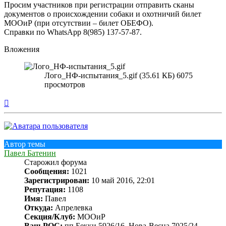
Просим участников при регистрации отправить сканы
документов о происхождении собаки и охотничий билет
МООиР (при отсутствии – билет ОБЕФО).
Справки по WhatsApp 8(985) 137-57-87.
Вложения
Лого_НФ-испытания_5.gif (35.61 КБ) 6075
просмотров
Вернуться
к
началу
Автор темы
Павел Батенин
Старожил форума
Сообщения:
1021
Зарегистрирован:
10 май 2016, 22:01
Репутация:
1108
Имя:
Павел
Откуда:
Апрелевка
Секция/Клуб:
МООиР
Ваш РОС:
пп Бекки 5926/16, Нова-Весна 7025/24