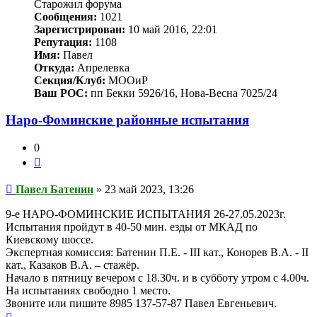
Старожил форума
Сообщения:
1021
Зарегистрирован:
10 май 2016, 22:01
Репутация:
1108
Имя:
Павел
Откуда:
Апрелевка
Секция/Клуб:
МООиР
Ваш РОС:
пп Бекки 5926/16, Нова-Весна 7025/24
Наро-Фоминские районные испытания
0
Цитата
Сообщение
Павел Батенин
»
23 май 2023, 13:26
9-е НАРО-ФОМИНСКИЕ ИСПЫТАНИЯ 26-27.05.2023г.
Испытания пройдут в 40-50 мин. езды от МКАД по
Киевскому шоссе.
Экспертная комиссия: Батенин П.Е. - III кат., Конорев В.А. - II
кат., Казаков В.А. – стажёр.
Начало в пятницу вечером с 18.30ч. и в субботу утром с 4.00ч.
На испытаниях свободно 1 место.
Звоните или пишите 8985 137-57-87 Павел Евгеньевич.
Вернуться