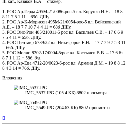
III кат., Казаков В.А. – стажёр.
1. РОС Ар-Герда 495М-21/0086-рос-5 вл. Корунко И.Н. – 18 8
8 11 7 5 1 11 = 69б. ДIIIу.
2. РОС Ар-К-Морисон 495М-21/0054-рос-5 вл. Войсковский
А.Е. – 18 7 7 10 7 4 4 11 = 68б ДIIIу.
3. РОС Эйс-Рон 485/210011-5 рос вл. Васильев С.В. – 17 6 6 9
7 5 4 11 = 65б. ДIIIу.
4. РОС Центавр 6739/22 вл. Никифоров Е.Н. – 17 7 7 9 7 5 3 11
= 66б. ДIIIу.
5. РОС Молли 8202-17/0004-5/рос вл. Костылев В.В. – 17 6 6т
8 7 1 1 12 = 58б. б/д.
6. РОС Ар-Ева 4712-20/0023-6-рос вл. Арманд Д.М. – 19 8 8 12
8 4 3 14 = 76б. ДIIу.
Вложения
IMG_5537.JPG (105.4 КБ) 8802 просмотра
IMG_5549.JPG (204.63 КБ) 8802 просмотра
Вернуться
к
началу