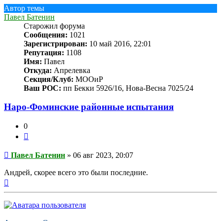
Автор темы
Павел Батенин
Старожил форума
Сообщения:
1021
Зарегистрирован:
10 май 2016, 22:01
Репутация:
1108
Имя:
Павел
Откуда:
Апрелевка
Секция/Клуб:
МООиР
Ваш РОС:
пп Бекки 5926/16, Нова-Весна 7025/24
Наро-Фоминские районные испытания
0
Цитата
Сообщение
Павел Батенин
»
06 авг 2023, 20:07
Андрей, скорее всего это были последние.
Вернуться
к
началу