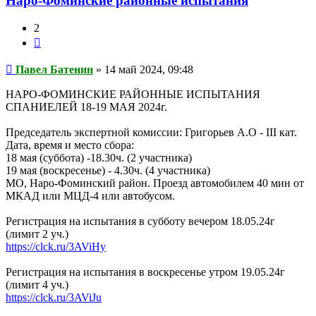
Наро-Фоминские районные испытания
2
Цитата
Сообщение
Павел Батенин
»
14 май 2024, 09:48
НАРО-ФОМИНСКИЕ РАЙОННЫЕ ИСПЫТАНИЯ
СПАНИЕЛЕЙ 18-19 МАЯ 2024г.
Председатель экспертной комиссии: Григорьев А.О - III кат.
Дата, время и место сбора:
18 мая (суббота) -18.30ч. (2 участника)
19 мая (воскресенье) - 4.30ч. (4 участника)
МО, Наро-Фоминский район. Проезд автомобилем 40 мин от
МКАД или МЦД-4 или автобусом.
Регистрация на испытания в субботу вечером 18.05.24г
(лимит 2 уч.)
https://clck.ru/3AViHy
Регистрация на испытания в воскресенье утром 19.05.24г
(лимит 4 уч.)
https://clck.ru/3AViJu