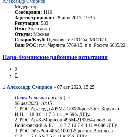
Александр Смирнов
Модератор
Сообщения:
1119
Зарегистрирован:
28 июл 2015, 19:35
Репутация:
583
Имя:
Александр
Откуда:
Москва
Секция/Клуб:
Щелковские РОСы, МООИР
Ваш РОС:
п.ч. Чарлита 5769/15, п.п. Росита 6685/22
Наро-Фоминские районные испытания
0
Цитата
Сообщение
Александр Смирнов
»
07 авг 2023, 15:25
Павел Батенин
писал(а):
↑
06 авг 2023, 10:15
1. РОС Ар-Герда 495М-21/0086-рос-5 вл. Корунко
И.Н. – 18 8 8 11 7 5 1 11 = 69б. ДIIIу.
2. РОС Ар-К-Морисон 495М-21/0054-рос-5 вл.
Войсковский А.Е. – 18 7 7 10 7 4 4 11 = 68б ДIIIу.
3. РОС Эйс-Рон 485/210011-5 рос вл. Васильев
С.В. – 17 6 6 9 7 5 4 11 = 65б. ДIIIу.