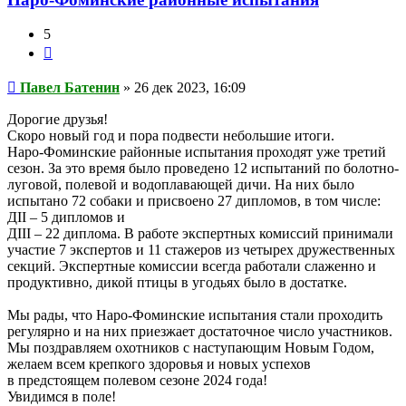
5
Цитата
Сообщение
Павел Батенин
»
26 дек 2023, 16:09
Дорогие друзья!
Скоро новый год и пора подвести небольшие итоги.
Наро-Фоминские районные испытания проходят уже третий
сезон. За это время было проведено 12 испытаний по болотно-
луговой, полевой и водоплавающей дичи. На них было
испытано 72 собаки и присвоено 27 дипломов, в том числе:
ДII – 5 дипломов и
ДIII – 22 диплома. В работе экспертных комиссий принимали
участие 7 экспертов и 11 стажеров из четырех дружественных
секций. Экспертные комиссии всегда работали слаженно и
продуктивно, дикой птицы в угодьях было в достатке.
Мы рады, что Наро-Фоминские испытания стали проходить
регулярно и на них приезжает достаточное число участников.
Мы поздравляем охотников с наступающим Новым Годом,
желаем всем крепкого здоровья и новых успехов
в предстоящем полевом сезоне 2024 года!
Увидимся в поле!