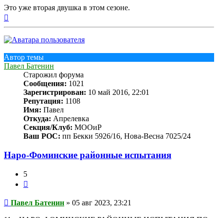
Это уже вторая двушка в этом сезоне.
Вернуться
к
началу
Автор темы
Павел Батенин
Старожил форума
Сообщения:
1021
Зарегистрирован:
10 май 2016, 22:01
Репутация:
1108
Имя:
Павел
Откуда:
Апрелевка
Секция/Клуб:
МООиР
Ваш РОС:
пп Бекки 5926/16, Нова-Весна 7025/24
Наро-Фоминские районные испытания
5
Цитата
Сообщение
Павел Батенин
»
05 авг 2023, 23:21