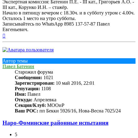
Экспертная комиссия: Батенин П.Е. - III кат., Григорьев А.О. -
III кат., Корунко И.Н. – стажёр.
Начало в пятницу вечером с 18.30ч. и в субботу утром с 4.00ч.
Осталось 1 место на утро субботы.
Записывайтесь по WhatsApp 8985 137-57-87 Павел
Евгеньевич.
Вернуться
к
началу
Автор темы
Павел Батенин
Старожил форума
Сообщения:
1021
Зарегистрирован:
10 май 2016, 22:01
Репутация:
1108
Имя:
Павел
Откуда:
Апрелевка
Секция/Клуб:
МООиР
Ваш РОС:
пп Бекки 5926/16, Нова-Весна 7025/24
Наро-Фоминские районные испытания
5