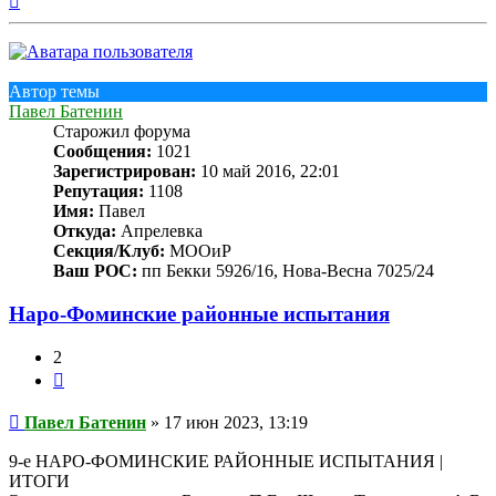
к
началу
Автор темы
Павел Батенин
Старожил форума
Сообщения:
1021
Зарегистрирован:
10 май 2016, 22:01
Репутация:
1108
Имя:
Павел
Откуда:
Апрелевка
Секция/Клуб:
МООиР
Ваш РОС:
пп Бекки 5926/16, Нова-Весна 7025/24
Наро-Фоминские районные испытания
2
Цитата
Сообщение
Павел Батенин
»
17 июн 2023, 13:19
9-е НАРО-ФОМИНСКИЕ РАЙОННЫЕ ИСПЫТАНИЯ |
ИТОГИ