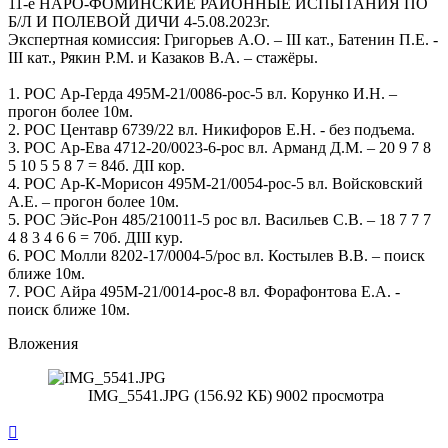
11-е НАРО-ФОМИНСКИЕ РАЙОННЫЕ ИСПЫТАНИЯ ПО
Б/Л И ПОЛЕВОЙ ДИЧИ 4-5.08.2023г.
Экспертная комиссия: Григорьев А.О. – III кат., Батенин П.Е. -
III кат., Рякин Р.М. и Казаков В.А. – стажёры.
1. РОС Ар-Герда 495М-21/0086-рос-5 вл. Корунко И.Н. –
прогон более 10м.
2. РОС Центавр 6739/22 вл. Никифоров Е.Н. - без подъема.
3. РОС Ар-Ева 4712-20/0023-6-рос вл. Арманд Д.М. – 20 9 7 8
5 10 5 5 8 7 = 84б. ДII кор.
4. РОС Ар-К-Морисон 495М-21/0054-рос-5 вл. Войсковский
А.Е. – прогон более 10м.
5. РОС Эйс-Рон 485/210011-5 рос вл. Васильев С.В. – 18 7 7 7
4 8 3 4 6 6 = 70б. ДIII кур.
6. РОС Молли 8202-17/0004-5/рос вл. Костылев В.В. – поиск
ближе 10м.
7. РОС Айра 495М-21/0014-рос-8 вл. Форафонтова Е.А. -
поиск ближе 10м.
Вложения
IMG_5541.JPG (156.92 КБ) 9002 просмотра
Вернуться
к