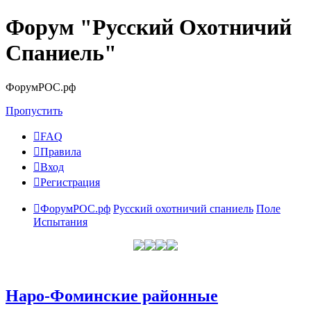
Форум "Русский Охотничий
Спаниель"
ФорумРОС.рф
Пропустить
FAQ
Правила
Вход
Регистрация
ФорумРОС.рф
Русский охотничий спаниель
Поле
Испытания
Наро-Фоминские районные