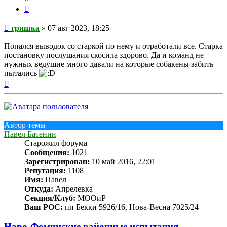
Цитата
Сообщение
гришка
»
07 авг 2023, 18:25
Попался выводок со старкой по нему и отработали все. Старка
постановку послушания скосила здорово. Да и команд не
нужных ведущие много давали на которые собакены забить
пытались
Вернуться
к
началу
Автор темы
Павел Батенин
Старожил форума
Сообщения:
1021
Зарегистрирован:
10 май 2016, 22:01
Репутация:
1108
Имя:
Павел
Откуда:
Апрелевка
Секция/Клуб:
МООиР
Ваш РОС:
пп Бекки 5926/16, Нова-Весна 7025/24
Наро-Фоминские районные испытания