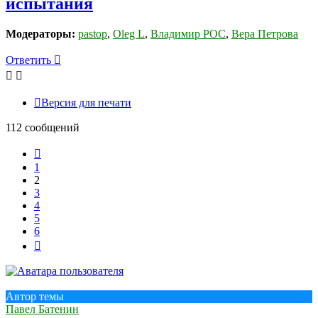
испытания
Модераторы:
pastop
,
Oleg L
,
Владимир РОС
,
Вера Петрова
Ответить
Версия для печати
112 сообщений
Пред.
1
2
3
4
5
6
След.
Автор темы
Павел Батенин