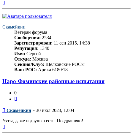
Вернуться
к
началу
Скамейкин
Ветеран форума
Сообщения:
2534
Зарегистрирован:
11 сен 2015, 14:38
Репутация:
1340
Имя:
Сергей
Откуда:
Москва
Секция/Клуб:
Щелковские РОСы
Ваш РОС:
Арика 6180/18
Наро-Фоминские районные испытания
0
Цитата
Сообщение
Скамейкин
»
30 июл 2023, 12:04
Ухты, даже и двушка есть. Поздравляю!
Вернуться
к