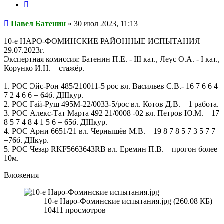
Цитата
Сообщение
Павел Батенин
»
30 июл 2023, 11:13
10-е НАРО-ФОМИНСКИЕ РАЙОННЫЕ ИСПЫТАНИЯ
29.07.2023г.
Экспертная комиссия: Батенин П.Е. - III кат., Леус О.А. - I кат.,
Корунко И.Н. – стажёр.
1. РОС Эйс-Рон 485/210011-5 рос вл. Васильев С.В.- 16 7 6 6 4
7 2 4 6 6 = 64б. ДIIIкур.
2. РОС Гай-Руш 495М-22/0033-5/рос вл. Котов Д.В. – 1 работа.
3. РОС Алекс-Тат Марта 492 21/0008 -02 вл. Петров Ю.М. – 17
8 5 7 4 8 4 1 5 6 = 65б. ДIIIкур.
4. РОС Арни 6651/21 вл. Чернышёв М.В. – 19 8 7 8 5 7 3 5 7 7
=76б. ДIIкур.
5. РОС Чезар RKF5663643RB вл. Еремин П.В. – прогон более
10м.
Вложения
10-е Наро-Фоминские испытания.jpg (260.08 КБ)
10411 просмотров