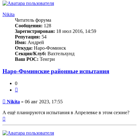
Nikita
Читатель форума
Сообщения:
128
Зарегистрирован:
18 июл 2016, 14:59
Репутация:
54
Имя:
Андрей
Откуда:
Наро-Фоминск
Секция/Клуб:
Вахтельхунд
Ваш РОС:
Тенгри
Наро-Фоминские районные испытания
0
Цитата
Сообщение
Nikita
»
06 авг 2023, 17:55
А ещё планируются испытания в Апрелевке в этом сезоне?
Вернуться
к
началу