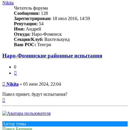
Nikita
Читатель форума
Сообщения:
128
Зарегистрирован:
18 июл 2016, 14:59
Репутация:
54
Имя:
Андрей
Откуда:
Наро-Фоминск
Секция/Клуб:
Вахтельхунд
Ваш РОС:
Тенгри
Наро-Фоминские районные испытания
0
Цитата
Сообщение
Nikita
»
05 июн 2024, 22:04
Павел привет, будут испытания?
Вернуться
к
началу
Автор темы
Павел Батенин