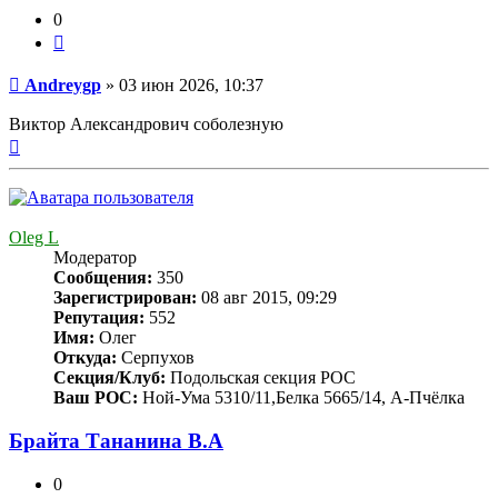
0
Цитата
Сообщение
Andreygp
»
03 июн 2026, 10:37
Виктор Александрович соболезную
Вернуться
к
началу
Oleg L
Модератор
Сообщения:
350
Зарегистрирован:
08 авг 2015, 09:29
Репутация:
552
Имя:
Олег
Откуда:
Серпухов
Секция/Клуб:
Подольская секция РОС
Ваш РОС:
Ной-Ума 5310/11,Белка 5665/14, А-Пчёлка
Брайта Тананина В.А
0