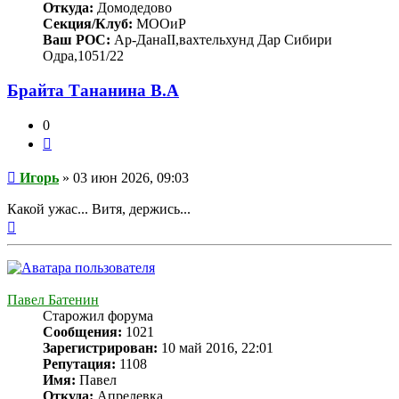
Откуда:
Домодедово
Секция/Клуб:
МООиР
Ваш РОС:
Ар-ДанаII,вахтельхунд Дар Сибири
Одра,1051/22
Брайта Тананина В.А
0
Цитата
Сообщение
Игорь
»
03 июн 2026, 09:03
Какой ужас... Витя, держись...
Вернуться
к
началу
Павел Батенин
Старожил форума
Сообщения:
1021
Зарегистрирован:
10 май 2016, 22:01
Репутация:
1108
Имя:
Павел
Откуда:
Апрелевка