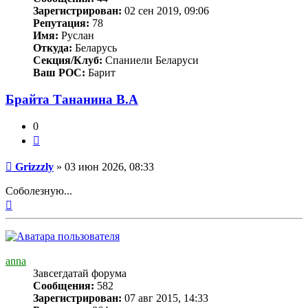
Зарегистрирован:
02 сен 2019, 09:06
Репутация:
78
Имя:
Руслан
Откуда:
Беларусь
Секция/Клуб:
Спаниели Беларуси
Ваш РОС:
Барит
Брайта Тананина В.А
0
Цитата
Сообщение
Grizzzly
»
03 июн 2026, 08:33
Соболезную...
Вернуться
к
началу
anna
Завсегдатай форума
Сообщения:
582
Зарегистрирован:
07 авг 2015, 14:33