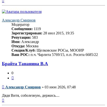
к
началу
Александр Смирнов
Модератор
Сообщения:
1119
Зарегистрирован:
28 июл 2015, 19:35
Репутация:
583
Имя:
Александр
Откуда:
Москва
Секция/Клуб:
Щелковские РОСы, МООИР
Ваш РОС:
п.ч. Чарлита 5769/15, п.п. Росита 6685/22
Брайта Тананина В.А
0
Цитата
Сообщение
Александр Смирнов
»
03 июн 2026, 07:48
Дядя Витя, соболезную, держись....
Вернуться
к