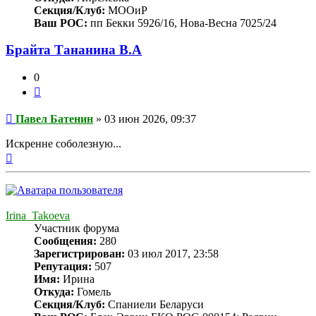
Секция/Клуб:
МООиР
Ваш РОС:
пп Бекки 5926/16, Нова-Весна 7025/24
Брайта Тананина В.А
0
Цитата
Сообщение
Павел Батенин
»
03 июн 2026, 09:37
Искренне соболезную...
Вернуться
к
началу
Irina_Takoeva
Участник форума
Сообщения:
280
Зарегистрирован:
03 июл 2017, 23:58
Репутация:
507
Имя:
Ирина
Откуда:
Гомель
Секция/Клуб:
Спаниели Беларуси