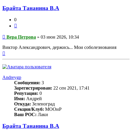
Брайта Тананина В.А
0
Цитата
Сообщение
Вера Петрова
»
03 июн 2026, 10:34
Виктор Александрович, держись... Мои соболезнования
Вернуться
к
началу
Andreygp
Сообщения:
3
Зарегистрирован:
22 сен 2021, 17:41
Репутация:
0
Имя:
Андрей
Откуда:
Зеленоград
Секция/Клуб:
МООиР
Ваш РОС:
Лаки
Брайта Тананина В.А