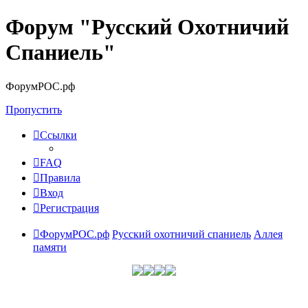
Форум "Русский Охотничий
Спаниель"
ФорумРОС.рф
Пропустить
Ссылки
FAQ
Правила
Вход
Регистрация
ФорумРОС.рф
Русский охотничий спаниель
Аллея
памяти