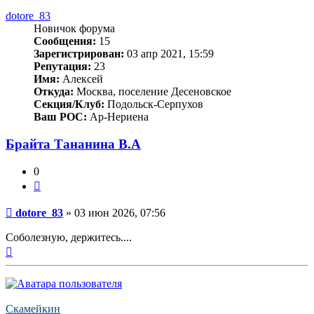
dotore_83
Новичок форума
Сообщения:
15
Зарегистрирован:
03 апр 2021, 15:59
Репутация:
23
Имя:
Алексей
Откуда:
Москва, поселение Десеновское
Секция/Клуб:
Подольск-Серпухов
Ваш РОС:
Ар-Нериена
Брайта Тананина В.А
0
Цитата
Сообщение
dotore_83
»
03 июн 2026, 07:56
Соболезную, держитесь....
Вернуться
к
началу
Скамейкин