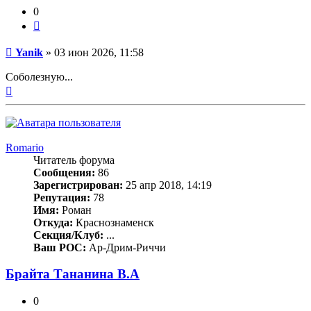
0
Цитата
Сообщение
Yanik
»
03 июн 2026, 11:58
Соболезную...
Вернуться
к
началу
Romario
Читатель форума
Сообщения:
86
Зарегистрирован:
25 апр 2018, 14:19
Репутация:
78
Имя:
Роман
Откуда:
Краснознаменск
Секция/Клуб:
...
Ваш РОС:
Ар-Дрим-Риччи
Брайта Тананина В.А
0