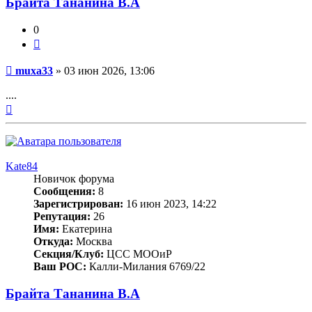
Брайта Тананина В.А
0
Цитата
Сообщение
muxa33
»
03 июн 2026, 13:06
....
Вернуться
к
началу
Kate84
Новичок форума
Сообщения:
8
Зарегистрирован:
16 июн 2023, 14:22
Репутация:
26
Имя:
Екатерина
Откуда:
Москва
Секция/Клуб:
ЦСС МООиР
Ваш РОС:
Калли-Милания 6769/22
Брайта Тананина В.А