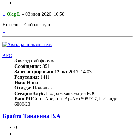
Цитата
Сообщение
Oleg L
»
03 июн 2026, 10:58
Нет слов...Соболезную...
Вернуться
к
началу
APC
Завсегдатай форума
Сообщения:
851
Зарегистрирован:
12 окт 2015, 14:03
Репутация:
1411
Имя:
Нина
Откуда:
Подольск
Секция/Клуб:
Подольская секция РОС
Ваш РОС:
пч Арс, п.п. Ар-Аса 5987/17, Н-Сэнди
6800/23
Брайта Тананина В.А
0
Цитата