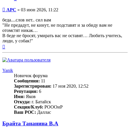
Сообщение
APC
»
03 июн 2026, 11:22
беда....слов нет.. сил вам
"Не предадут, не кинут, не подставят и за обиду вам не
отомстят никак…
В беде не бросят, умирать вас не оставят… Любить учитесь,
люди, у собак!"
Вернуться
к
началу
Yanik
Новичок форума
Сообщения:
11
Зарегистрирован:
17 ноя 2020, 12:52
Репутация:
6
Имя:
Яков
Откуда:
г. Батайск
Секция/Клуб:
РОООиР
Ваш РОС:
Даллас
Брайта Тананина В.А