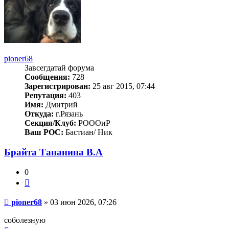
pioner68
Завсегдатай форума
Сообщения:
728
Зарегистрирован:
25 авг 2015, 07:44
Репутация:
403
Имя:
Дмитрий
Откуда:
г.Рязань
Секция/Клуб:
РОООиР
Ваш РОС:
Бастиан/ Ник
Брайта Тананина В.А
0
Цитата
Сообщение
pioner68
»
03 июн 2026, 07:26
соболезную
Вернуться