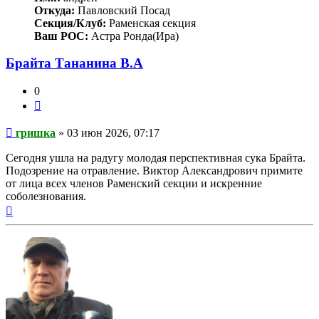
Откуда:
Павловский Посад
Секция/Клуб:
Раменская секция
Ваш РОС:
Астра Ронда(Ира)
Брайта Тананина В.А
0
Цитата
Сообщение
гришка
»
03 июн 2026, 07:17
Сегодня ушла на радугу молодая перспективная сука Брайта.
Подозрение на отравление. Виктор Александрович примите
от лица всех членов Раменский секции и искренние
соболезнования.
Вернуться
к
началу