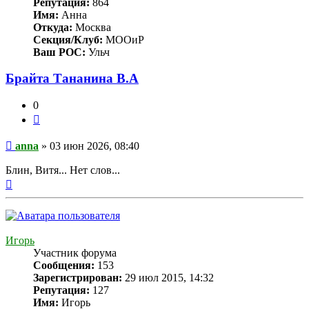
Репутация:
864
Имя:
Анна
Откуда:
Москва
Секция/Клуб:
МООиР
Ваш РОС:
Ульч
Брайта Тананина В.А
0
Цитата
Сообщение
anna
»
03 июн 2026, 08:40
Блин, Витя... Нет слов...
Вернуться
к
началу
Игорь
Участник форума
Сообщения:
153
Зарегистрирован:
29 июл 2015, 14:32
Репутация:
127
Имя:
Игорь