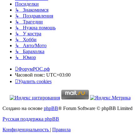
Посиделки
↳ Знакомимся
↳ Поздравления
↳ Трагедии
↳ Нужна помощь
↳ У костра
↳ Хобби
↳ Авто/Мото
↳ Барахолка
↳ Юмор
ФорумРОС.рф
Часовой пояс:
UTC+03:00
Удалить cookies
Создано на основе
phpBB
® Forum Software © phpBB Limited
Русская поддержка phpBB
Конфиденциальность
|
Правила