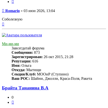
Цитата
Сообщение
Romario
»
03 июн 2026, 13:04
Соболезную
Вернуться
к
началу
Ми-ми-ми
Завсегдатай форума
Сообщения:
873
Зарегистрирован:
26 окт 2015, 21:28
Репутация:
616
Имя:
Ольга
Откуда:
Мытищи
Секция/Клуб:
МООиР (Ступино)
Ваш РОС:
Шайни, Джолли, Краса-Поля, Ракета
Брайта Тананина В.А
0
Цитата