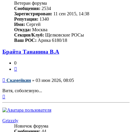
Ветеран форума
Сообщения:
2534
Зарегистрирован:
11 сен 2015, 14:38
Репутация:
1340
Имя:
Сергей
Откуда:
Москва
Секция/Клуб:
Щелковские РОСы
Ваш РОС:
Арика 6180/18
Брайта Тананина В.А
0
Цитата
Сообщение
Скамейкин
»
03 июн 2026, 08:05
Витя, соболезную...
Вернуться
к
началу
Grizzzly
Новичок форума
Сообщения:
44