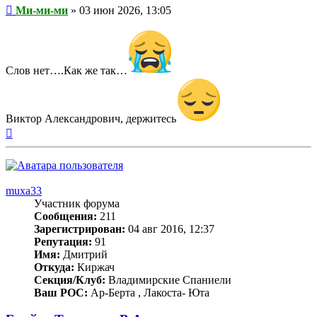
Сообщение
Ми-ми-ми
»
03 июн 2026, 13:05
Слов нет….Как же так…
Виктор Александрович, держитесь
Вернуться
к
началу
muxa33
Участник форума
Сообщения:
211
Зарегистрирован:
04 авг 2016, 12:37
Репутация:
91
Имя:
Дмитрий
Откуда:
Киржач
Секция/Клуб:
Владимирские Спаниели
Ваш РОС:
Ар-Берта , Лакоста- Юта