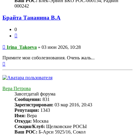
Ваш РОС:
Блек-Эрвин БКО РОС-000154; Радвин
000242
Брайта Тананина В.А
0
Цитата
Сообщение
Irina_Takoeva
»
03 июн 2026, 10:28
Примите мои соболезнования. Очень жаль...
Вернуться
к
началу
Вера Петрова
Завсегдатай форума
Сообщения:
831
Зарегистрирован:
03 мар 2016, 20:43
Репутация:
1343
Имя:
Вера
Откуда:
Москва
Секция/Клуб:
Щелковские РОСЫ
Ваш РОС:
Б-Арси 5925/16, Сокол