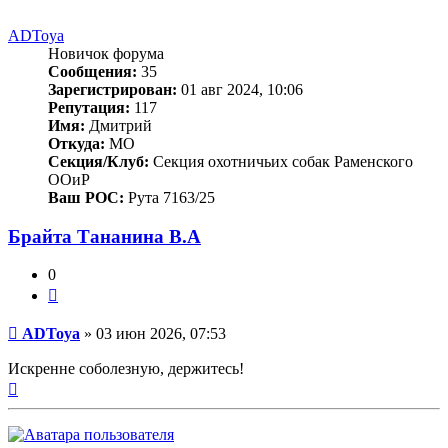
началу
ADToya
Новичок форума
Сообщения:
35
Зарегистрирован:
01 авг 2024, 10:06
Репутация:
117
Имя:
Дмитрий
Откуда:
МО
Секция/Клуб:
Секция охотничьих собак Раменского
ООиР
Ваш РОС:
Рута 7163/25
Брайта Тананина В.А
0
Цитата
Сообщение
ADToya
»
03 июн 2026, 07:53
Искренне соболезную, держитесь!
Вернуться
к
началу