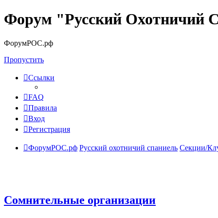
Форум "Русский Охотничий 
ФорумРОС.рф
Пропустить
Ссылки
FAQ
Правила
Вход
Регистрация
ФорумРОС.рф
Русский охотничий спаниель
Секции/Кл
Сомнительные организации