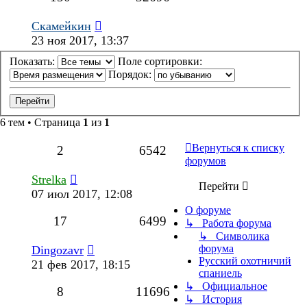
Скамейкин
23 ноя 2017, 13:37
Показать:
Поле сортировки:
Порядок:
6 тем • Страница
1
из
1
Вернуться к списку
2
6542
форумов
Strelka
Перейти
07 июл 2017, 12:08
О форуме
17
6499
↳ Работа форума
↳ Символика
форума
Dingozavr
Русский охотничий
21 фев 2017, 18:15
спаниель
↳ Официальное
8
11696
↳ История