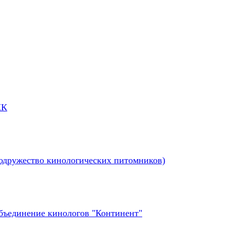
КК
одружество кинологических питомников)
бъединение кинологов "Континент"