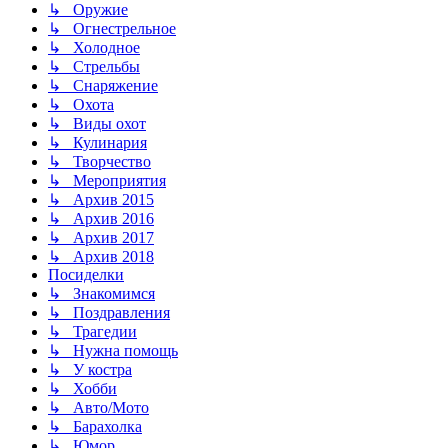
↳ Оружие
↳ Огнестрельное
↳ Холодное
↳ Стрельбы
↳ Снаряжение
↳ Охота
↳ Виды охот
↳ Кулинария
↳ Творчество
↳ Мероприятия
↳ Архив 2015
↳ Архив 2016
↳ Архив 2017
↳ Архив 2018
Посиделки
↳ Знакомимся
↳ Поздравления
↳ Трагедии
↳ Нужна помощь
↳ У костра
↳ Хобби
↳ Авто/Мото
↳ Барахолка
↳ Юмор