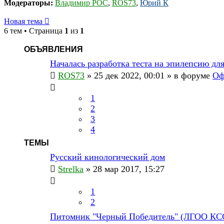
Модераторы:
Владимир РОС
,
ROS73
,
Юрий К
Новая тема
6 тем • Страница
1
из
1
ОБЪЯВЛЕНИЯ
Началась разработка теста на эпилепсию дл
ROS73
» 25 дек 2022, 00:01 » в форуме
Оф
1
2
3
4
ТЕМЫ
Русский кинологический дом
Strelka
» 28 мар 2017, 15:27
1
2
Питомник "Черный Победитель" (ЛГОО К