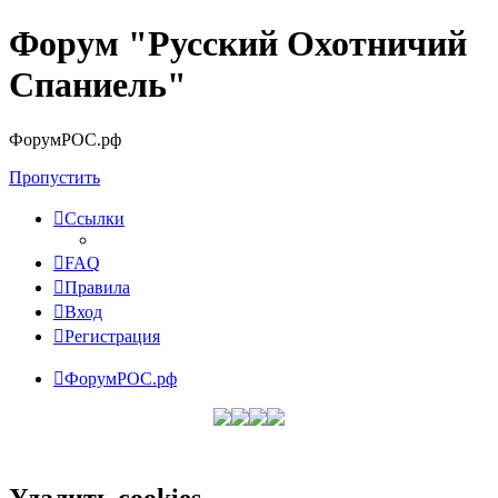
Форум "Русский Охотничий
Спаниель"
ФорумРОС.рф
Пропустить
Ссылки
FAQ
Правила
Вход
Регистрация
ФорумРОС.рф
Удалить cookies