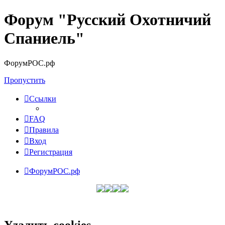
Форум "Русский Охотничий
Спаниель"
ФорумРОС.рф
Пропустить
Ссылки
FAQ
Правила
Вход
Регистрация
ФорумРОС.рф
Удалить cookies