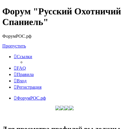
Форум "Русский Охотничий
Спаниель"
ФорумРОС.рф
Пропустить
Ссылки
FAQ
Правила
Вход
Регистрация
ФорумРОС.рф
Для просмотра профилей вы должны