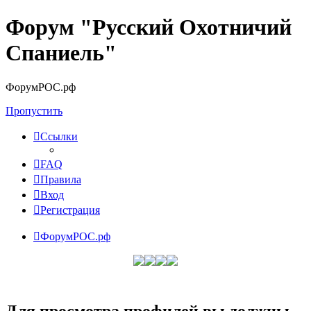
Форум "Русский Охотничий
Спаниель"
ФорумРОС.рф
Пропустить
Ссылки
FAQ
Правила
Вход
Регистрация
ФорумРОС.рф
Для просмотра профилей вы должны